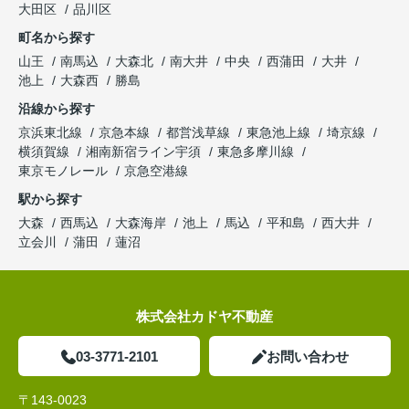
大田区
品川区
町名から探す
山王
南馬込
大森北
南大井
中央
西蒲田
大井
池上
大森西
勝島
沿線から探す
京浜東北線
京急本線
都営浅草線
東急池上線
埼京線
横須賀線
湘南新宿ライン宇須
東急多摩川線
東京モノレール
京急空港線
駅から探す
大森
西馬込
大森海岸
池上
馬込
平和島
西大井
立会川
蒲田
蓮沼
株式会社カドヤ不動産
03-3771-2101
お問い合わせ
〒143-0023