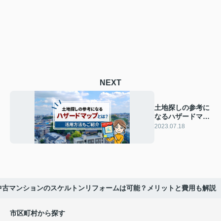
NEXT
土地探しの参考に
なるハザードマッ
プとは？活用方法
2023.07.18
もご紹介
中古マンションのスケルトンリフォームは可能？メリットと費用も解説
市区町村から探す