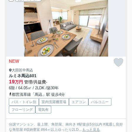
NEW
大田区中馬込
ルミネ馬込
601
19
万円
管理/共益費-
6階 / 64.05㎡ / 2LDK /築30年
都営浅草線「馬込」駅 徒歩4分
バス・トイレ別
室内洗濯機置場
エアコン
バルコニー
フローリング
電気有
分譲マンション、最上階、角部屋、南向き #駅徒歩5分以内 #風通し良好
な角部屋 #収納豊富 #64㎡以上ゆったり2LD...
もっと見る