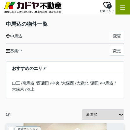
0
お気に入り
中馬込の物件一覧
中馬込
変更
募集中
変更
おすすめのエリア
山王
/
南馬込
/
西蒲田
/
中央
/
大森西
/
大森北
/
蒲田
/
中馬込
/
大森東
/
池上
1
件
賃貸マンション