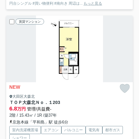
円台シングル #買い物便利 #南向き 周辺は...
もっと見る
賃貸マンション
NEW
大田区大森北
ＴＯＰ大森北Ｎｏ．１
203
6.8
万円
管理/共益費-
2階 / 15.43㎡ / 1R /築37年
京急本線「平和島」駅 徒歩6分
室内洗濯機置場
エアコン
バルコニー
電気有
都市ガス
シャワー