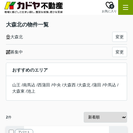
0
お気に入り
大森北の物件一覧
大森北
変更
募集中
変更
おすすめのエリア
山王
/
南馬込
/
西蒲田
/
中央
/
大森西
/
大森北
/
蒲田
/
中馬込
/
大森東
/
池上
2
件
アパート