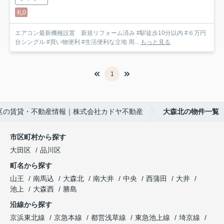
礼0
エアコン最新機種設置 新規リフォーム済み #駅徒歩10分以内 #６万円
台シングル #買い物便利 #生活便利な立地 周...
もっと見る
1
区の賃貸・不動産情報｜株式会社カドヤ不動産
大森北の物件一覧
市区町村から探す
大田区
品川区
町名から探す
山王
南馬込
大森北
南大井
中央
西蒲田
大井
池上
大森西
勝島
沿線から探す
京浜東北線
京急本線
都営浅草線
東急池上線
埼京線