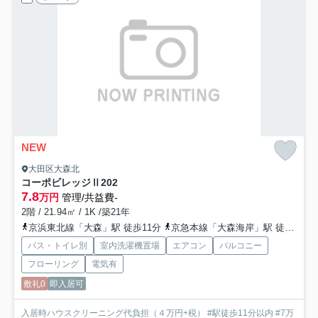
NEW
大田区大森北
コーポビレッジⅡ
202
7.8
万円
管理/共益費-
2階 / 21.94㎡ / 1K /築21年
京浜東北線「大森」駅 徒歩11分
京急本線「大森海岸」駅 徒歩13分
バス・トイレ別
室内洗濯機置場
エアコン
バルコニー
フローリング
電気有
敷礼0
即入居可
入居時ハウスクリーニング代負担（４万円+税） #駅徒歩11分以内 #7万