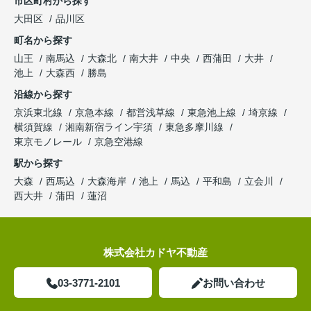
市区町村から探す
大田区
品川区
町名から探す
山王
南馬込
大森北
南大井
中央
西蒲田
大井
池上
大森西
勝島
沿線から探す
京浜東北線
京急本線
都営浅草線
東急池上線
埼京線
横須賀線
湘南新宿ライン宇須
東急多摩川線
東京モノレール
京急空港線
駅から探す
大森
西馬込
大森海岸
池上
馬込
平和島
立会川
西大井
蒲田
蓮沼
株式会社カドヤ不動産
03-3771-2101
お問い合わせ