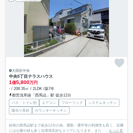
大田区中央
中央5丁目テラスハウス
1
5,800
億
万円
- / 208.35㎡ / 2LDK /築7年
都営浅草線「西馬込」駅 徒歩12分
バス・トイレ別
エアコン
フローリング
システムキッチン
陽当り良好
カウンターキッチン
始発の西馬込駅まで徒歩12分の為、通勤・通学等の利便性も良く、近隣
には公園や緑も多く住環境良好なエリアになります。また、...
もっと見