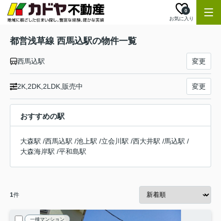
0
お気に入り
都営浅草線 西馬込駅の物件一覧
西馬込駅
変更
2K,2DK,2LDK,販売中
変更
おすすめの駅
大森駅
/
西馬込駅
/
池上駅
/
立会川駅
/
西大井駅
/
馬込駅
/
大森海岸駅
/
平和島駅
1
件
一棟マンション