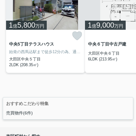
1
5,800
1
9,000
億
万円
億
万円
中央5丁目テラスハウス
中央６丁目中古戸建
始発の西馬込駅まで徒歩12分の為、通勤・通学等の利便性も良く、近隣には公園や緑も多く住環境良好なエリアになります。また、池上線『池上』駅も利用可能です。不動産の収益力の目安として用いられることの多い利回り。こちらの物件は表面利回りが3.59%です。
大田区中央６丁目
大田区中央５丁目
6LDK (213.95㎡)
2LDK (208.35㎡)
おすすめこだわり特集
売買物件(6件)