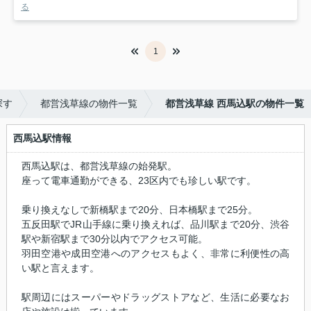
る
1
探す
都営浅草線の物件一覧
都営浅草線 西馬込駅の物件一覧
西馬込駅情報
西馬込駅は、都営浅草線の始発駅。
座って電車通勤ができる、23区内でも珍しい駅です。
乗り換えなしで新橋駅まで20分、日本橋駅まで25分。
五反田駅でJR山手線に乗り換えれば、品川駅まで20分、渋谷
駅や新宿駅まで30分以内でアクセス可能。
羽田空港や成田空港へのアクセスもよく、非常に利便性の高
い駅と言えます。
駅周辺にはスーパーやドラッグストアなど、生活に必要なお