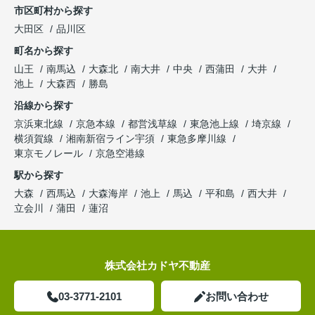
市区町村から探す
大田区
品川区
町名から探す
山王
南馬込
大森北
南大井
中央
西蒲田
大井
池上
大森西
勝島
沿線から探す
京浜東北線
京急本線
都営浅草線
東急池上線
埼京線
横須賀線
湘南新宿ライン宇須
東急多摩川線
東京モノレール
京急空港線
駅から探す
大森
西馬込
大森海岸
池上
馬込
平和島
西大井
立会川
蒲田
蓮沼
株式会社カドヤ不動産
03-3771-2101
お問い合わせ