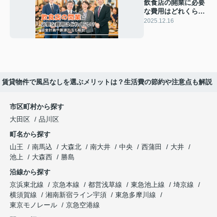
飲食店の開業に必要
な費用はどれくら
い？資金計画や調達
2025.12.16
方法も解説
賃貸物件で風呂なしを選ぶメリットは？生活費の節約や注意点も解説
市区町村から探す
大田区
品川区
町名から探す
山王
南馬込
大森北
南大井
中央
西蒲田
大井
池上
大森西
勝島
沿線から探す
京浜東北線
京急本線
都営浅草線
東急池上線
埼京線
横須賀線
湘南新宿ライン宇須
東急多摩川線
東京モノレール
京急空港線