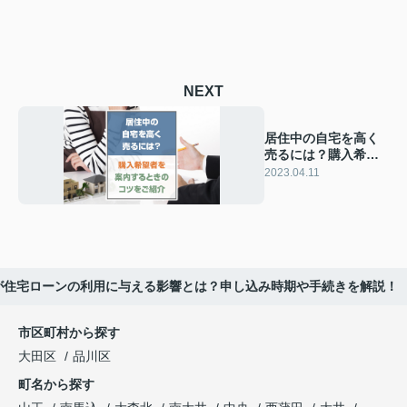
NEXT
居住中の自宅を高く
売るには？購入希望
者を案内するときの
2023.04.11
コツをご紹介
が住宅ローンの利用に与える影響とは？申し込み時期や手続きを解説！
市区町村から探す
大田区
品川区
町名から探す