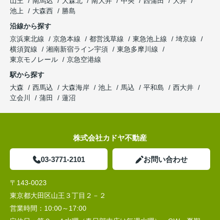
山王
南馬込
大森北
南大井
中央
西蒲田
大井
池上
大森西
勝島
沿線から探す
京浜東北線
京急本線
都営浅草線
東急池上線
埼京線
横須賀線
湘南新宿ライン宇須
東急多摩川線
東京モノレール
京急空港線
駅から探す
大森
西馬込
大森海岸
池上
馬込
平和島
西大井
立会川
蒲田
蓮沼
株式会社カドヤ不動産
03-3771-2101
お問い合わせ
〒143-0023
東京都大田区山王３丁目２－２
営業時間：
10:00～17:00