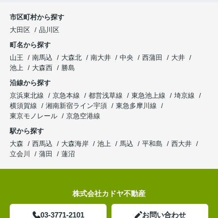
市区町村から探す
大田区
品川区
町名から探す
山王
南馬込
大森北
南大井
中央
西蒲田
大井
池上
大森西
勝島
沿線から探す
京浜東北線
京急本線
都営浅草線
東急池上線
埼京線
横須賀線
湘南新宿ライン宇須
東急多摩川線
東京モノレール
京急空港線
駅から探す
大森
西馬込
大森海岸
池上
馬込
平和島
西大井
立会川
蒲田
蓮沼
株式会社カドヤ不動産
03-3771-2101
お問い合わせ