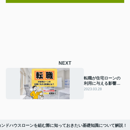
NEXT
転職が住宅ローンの
利用に与える影響と
は？申し込み時期や
2023.03.28
手続きを解説！
カンドハウスローンを組む際に知っておきたい基礎知識について解説！