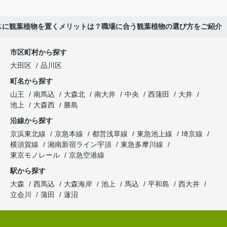
スに観葉植物を置くメリットは？職場に合う観葉植物の選び方をご紹介
市区町村から探す
大田区
品川区
町名から探す
山王
南馬込
大森北
南大井
中央
西蒲田
大井
池上
大森西
勝島
沿線から探す
京浜東北線
京急本線
都営浅草線
東急池上線
埼京線
横須賀線
湘南新宿ライン宇須
東急多摩川線
東京モノレール
京急空港線
駅から探す
大森
西馬込
大森海岸
池上
馬込
平和島
西大井
立会川
蒲田
蓮沼