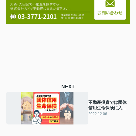
NEXT
不動産投資では団体
信用生命保険に入る
べき？メリットや注
2022.12.06
意点をご紹介