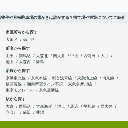
貸物件や月極駐車場の雪かきは誰がする？捨て場や対策についてご紹介
市区町村から探す
大田区
品川区
町名から探す
山王
南馬込
大森北
南大井
中央
西蒲田
大井
池上
大森西
勝島
沿線から探す
京浜東北線
京急本線
都営浅草線
東急池上線
埼京線
横須賀線
湘南新宿ライン宇須
東急多摩川線
東京モノレール
京急空港線
駅から探す
大森
西馬込
大森海岸
池上
馬込
平和島
西大井
立会川
蒲田
蓮沼