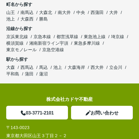
町名から探す
山王
南馬込
大森北
南大井
中央
西蒲田
大井
池上
大森西
勝島
沿線から探す
京浜東北線
京急本線
都営浅草線
東急池上線
埼京線
横須賀線
湘南新宿ライン宇須
東急多摩川線
東京モノレール
京急空港線
駅から探す
大森
西馬込
馬込
池上
大森海岸
西大井
立会川
平和島
蒲田
蓮沼
株式会社カドヤ不動産
03-3771-2101
お問い合わせ
〒143-0023
東京都大田区山王３丁目２－２