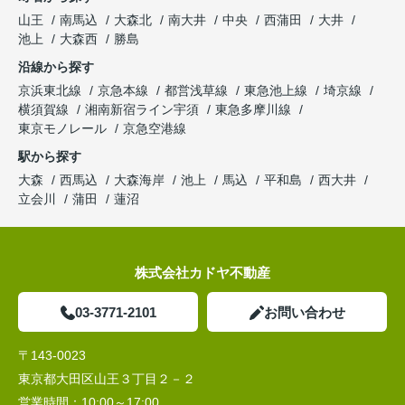
山王
南馬込
大森北
南大井
中央
西蒲田
大井
池上
大森西
勝島
沿線から探す
京浜東北線
京急本線
都営浅草線
東急池上線
埼京線
横須賀線
湘南新宿ライン宇須
東急多摩川線
東京モノレール
京急空港線
駅から探す
大森
西馬込
大森海岸
池上
馬込
平和島
西大井
立会川
蒲田
蓮沼
株式会社カドヤ不動産
03-3771-2101
お問い合わせ
〒143-0023
東京都大田区山王３丁目２－２
営業時間：
10:00～17:00