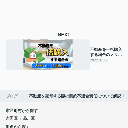
NEXT
不動産を一括購入
する場合のメリッ
トと注意点を解
2022.07.12
説！
ブログ
不動産を売却する際の契約不適合責任について解説！
市区町村から探す
大田区
品川区
町名から探す