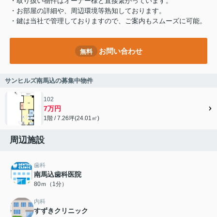
・取り扱い物件はオーナー様と直接繋がっています。
・お部屋の詳細や、周辺環境等熟知しております。
・鍵は当社で管理しておりますので、ご案内もスムーズに可能。
お問い合わせ
無料
サンヒルズ南馬込の募集中物件
102
7万円
1階 / 7.26坪(24.01㎡)
周辺施設
歯科
南馬込歯科医院
80ｍ（1分）
内科
すずきクリニック