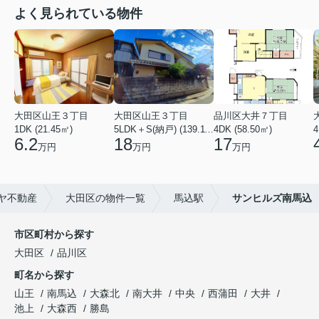
よく見られている物件
大田区山王３丁目
大田区山王３丁目
品川区大井７丁目
1DK (21.45㎡)
5LDK＋S(納戸) (139.11㎡)
4DK (58.50㎡)
4
6.2
18
17
万円
万円
万円
ヤ不動産
大田区の物件一覧
馬込駅
サンヒルズ南馬込
市区町村から探す
大田区
品川区
町名から探す
山王
南馬込
大森北
南大井
中央
西蒲田
大井
池上
大森西
勝島