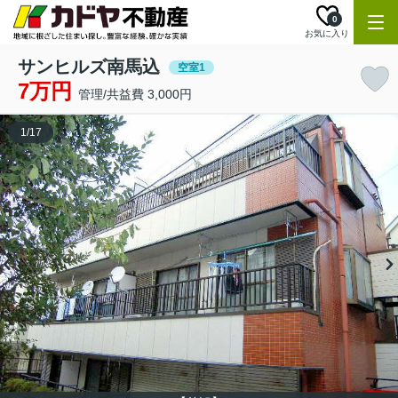
0
お気に入り
サンヒルズ南馬込
空室1
7万円
管理/共益費 3,000円
1
/
17