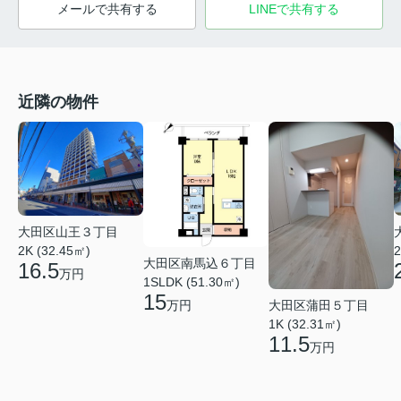
メールで共有する
LINEで共有する
近隣の物件
大田区山王３丁目
2K (32.45㎡)
2
大田区南馬込６丁目
16.5
万円
1SLDK (51.30㎡)
15
大田区蒲田５丁目
万円
1K (32.31㎡)
11.5
万円