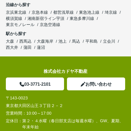
沿線から探す
京浜東北線
京急本線
都営浅草線
東急池上線
埼京線
横須賀線
湘南新宿ライン宇須
東急多摩川線
東京モノレール
京急空港線
駅から探す
大森
西馬込
大森海岸
池上
馬込
平和島
立会川
西大井
蒲田
蓮沼
株式会社カドヤ不動産
03-3771-2101
お問い合わせ
〒143-0023
東京都大田区山王３丁目２－２
営業時間：
10:00～17:00
定休日：
第２・４水曜（春日部支店は毎週水曜）、GW、夏期、
年末年始