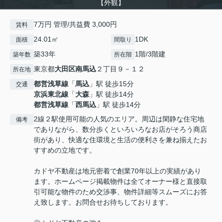
【外観】
7万円 管理/共益費 3,000円
賃料
24.01㎡
1DK
面積
間取り
築33年
1階/3階建
築年数
所在階
東京都
大田区
南馬込
２丁目９－１２
所在地
都営浅草線
「
馬込
」駅 徒歩15分
交通
京浜東北線
「
大森
」駅 徒歩14分
都営浅草線
「
西馬込
」駅 徒歩14分
2線２駅使用可能の人気のエリア。周辺は閑静な住宅地
備考
でありながら、数分歩くといろいろなお店がそろう商店
街があり、快適な住環境と生活の便利さを兼ね揃えたお
すすめの立地です。
カドヤ不動産は地元密着で創業70年以上の実績があり
ます。ホームページ掲載物件は全てオーナー様と直接取
引可能な物件のため交渉事、物件詳細等スムーズにお答
え致します。お問合せお待ちしております。