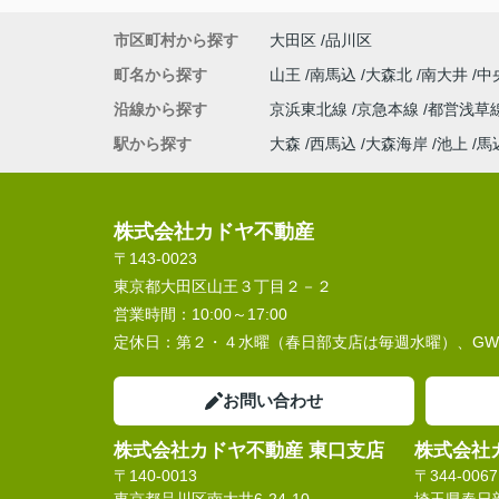
市区町村から探す
大田区
品川区
町名から探す
山王
南馬込
大森北
南大井
中
沿線から探す
京浜東北線
京急本線
都営浅草
駅から探す
大森
西馬込
大森海岸
池上
馬
株式会社カドヤ不動産
〒143-0023
東京都大田区山王３丁目２－２
営業時間：
10:00～17:00
定休日：
第２・４水曜（春日部支店は毎週水曜）、G
お問い合わせ
株式会社カドヤ不動産 東口支店
株式会社
〒140-0013
〒344-0067