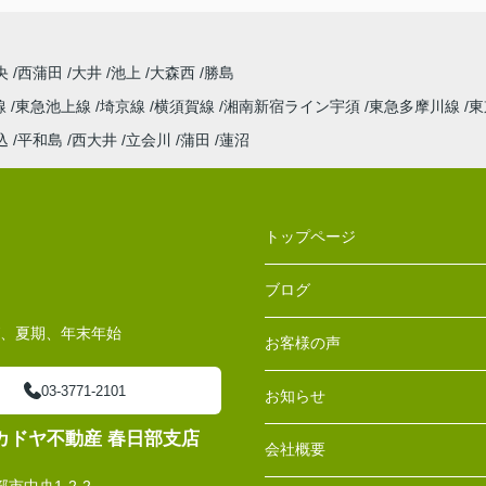
央
西蒲田
大井
池上
大森西
勝島
線
東急池上線
埼京線
横須賀線
湘南新宿ライン宇須
東急多摩川線
東
込
平和島
西大井
立会川
蒲田
蓮沼
トップページ
ブログ
W、夏期、年末年始
お客様の声
03-3771-2101
お知らせ
カドヤ不動産 春日部支店
会社概要