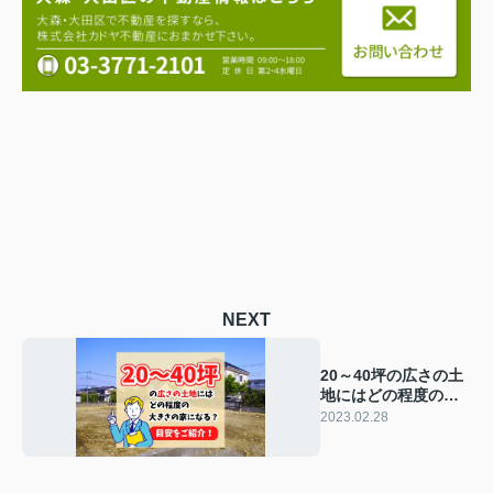
NEXT
20～40坪の広さの土
地にはどの程度の大
きさの家になる？目
2023.02.28
安をご紹介！