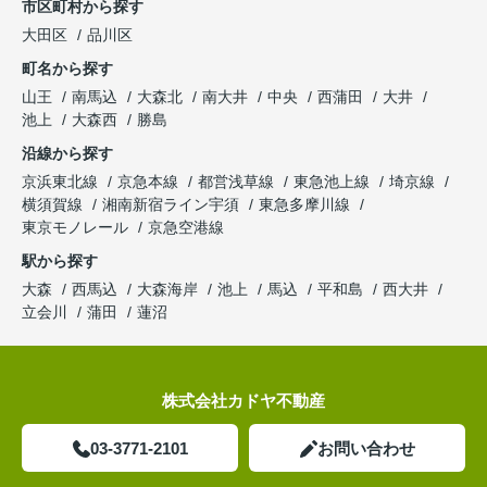
市区町村から探す
大田区
品川区
町名から探す
山王
南馬込
大森北
南大井
中央
西蒲田
大井
池上
大森西
勝島
沿線から探す
京浜東北線
京急本線
都営浅草線
東急池上線
埼京線
横須賀線
湘南新宿ライン宇須
東急多摩川線
東京モノレール
京急空港線
駅から探す
大森
西馬込
大森海岸
池上
馬込
平和島
西大井
立会川
蒲田
蓮沼
株式会社カドヤ不動産
03-3771-2101
お問い合わせ