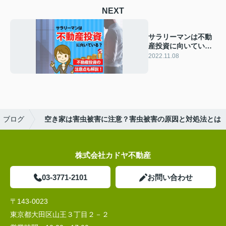
NEXT
サラリーマンは不動
産投資に向いてい
る？不動産投資の注
2022.11.08
意点も解説！
ブログ
空き家は害虫被害に注意？害虫被害の原因と対処法とは
株式会社カドヤ不動産
03-3771-2101
お問い合わせ
〒143-0023
東京都大田区山王３丁目２－２