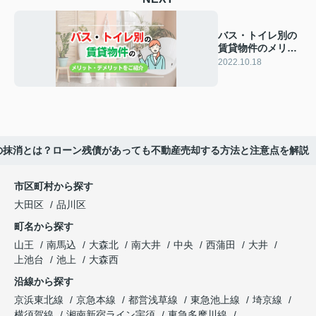
バス・トイレ別の
賃貸物件のメリッ
ト・デメリットを
2022.10.18
ご紹介
の抹消とは？ローン残債があっても不動産売却する方法と注意点を解説
市区町村から探す
大田区
品川区
町名から探す
山王
南馬込
大森北
南大井
中央
西蒲田
大井
上池台
池上
大森西
沿線から探す
京浜東北線
京急本線
都営浅草線
東急池上線
埼京線
横須賀線
湘南新宿ライン宇須
東急多摩川線