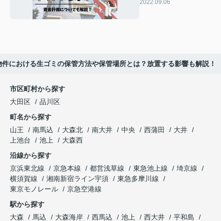
トとは？資金計画につ
2022.09.06
いても解説！
物件における生ゴミの保管方法や保管場所とは？放置する影響も解説！
市区町村から探す
大田区
品川区
町名から探す
山王
南馬込
大森北
南大井
中央
西蒲田
大井
上池台
池上
大森西
沿線から探す
京浜東北線
京急本線
都営浅草線
東急池上線
埼京線
横須賀線
湘南新宿ライン宇須
東急多摩川線
東京モノレール
京急空港線
駅から探す
大森
馬込
大森海岸
西馬込
池上
西大井
平和島