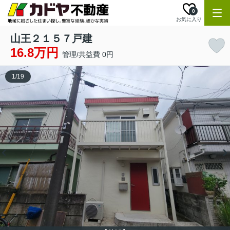
0
お気に入り
山王２１５７戸建
16.8万円
管理/共益費 0円
1
/
19