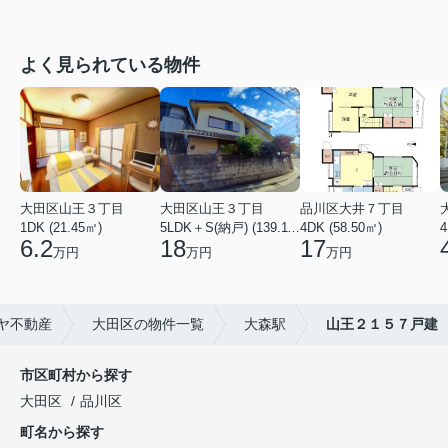
よく見られている物件
大田区山王３丁目
大田区山王３丁目
品川区大井７丁目
1DK (21.45㎡)
5LDK＋S(納戸) (139.11㎡)
4DK (58.50㎡)
4
6.2
18
17
万円
万円
万円
ヤ不動産
大田区の物件一覧
大森駅
山王２１５７戸建
市区町村から探す
大田区
品川区
町名から探す