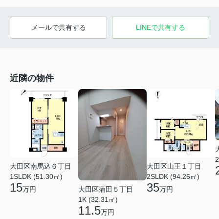
メールで共有する
LINEで共有する
近隣の物件
2
大田区南馬込６丁目
大田区山王１丁目
1SLDK (51.30㎡)
2SLDK (94.26㎡)
15
35
大田区蒲田５丁目
万円
万円
1K (32.31㎡)
11.5
万円