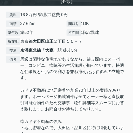
【外観】
16.8万円 管理/共益費 0円
賃料
37.62㎡
1DK
面積
間取り
築52年
1階/2階建
築年数
所在階
東京都
大田区
山王
２丁目１５－７
所在地
京浜東北線
「
大森
」駅 徒歩5分
交通
周辺は閑静な住宅地でありながら、徒歩圏内にスーパ
備考
ー、コンビニ、病院等の生活施設が揃っています。快適
な住環境と生活の便利さを兼ね揃えたおすすめの立地で
す。
カドヤ不動産は地元密着で創業70年以上の実績があり
ます。ホームページ掲載物件は全てオーナー様と直接取
引可能な物件のため交渉事、物件詳細等スムーズにお答
え致します。お問合せお待ちしております。
◎カドヤ不動産の強み
・地元密着なので、大田区・品川区に特に特化していま