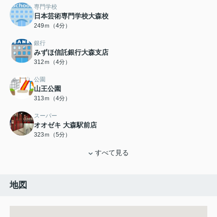
専門学校
日本芸術専門学校大森校
249ｍ（4分）
銀行
みずほ信託銀行大森支店
312ｍ（4分）
公園
山王公園
313ｍ（4分）
スーパー
オオゼキ 大森駅前店
323ｍ（5分）
すべて見る
地図