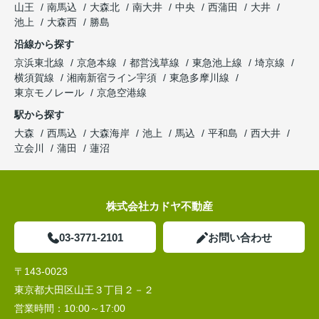
山王
南馬込
大森北
南大井
中央
西蒲田
大井
池上
大森西
勝島
沿線から探す
京浜東北線
京急本線
都営浅草線
東急池上線
埼京線
横須賀線
湘南新宿ライン宇須
東急多摩川線
東京モノレール
京急空港線
駅から探す
大森
西馬込
大森海岸
池上
馬込
平和島
西大井
立会川
蒲田
蓮沼
株式会社カドヤ不動産
03-3771-2101
お問い合わせ
〒143-0023
東京都大田区山王３丁目２－２
営業時間：
10:00～17:00