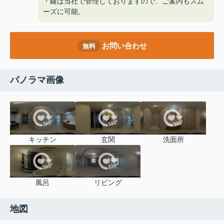
・鍵は当社で管理しておりますので、ご案内もスム
ーズに可能。
お問い合わせ
無料
パノラマ画像
キッチン
玄関
洗面所
風呂
リビング
地図