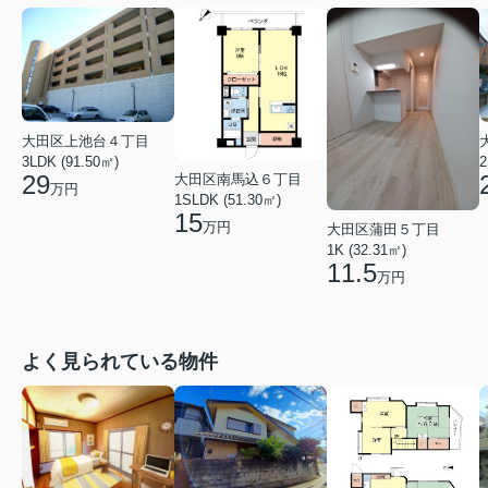
大田区上池台４丁目
3LDK (91.50㎡)
2
29
大田区南馬込６丁目
万円
1SLDK (51.30㎡)
15
万円
大田区蒲田５丁目
1K (32.31㎡)
11.5
万円
よく見られている物件