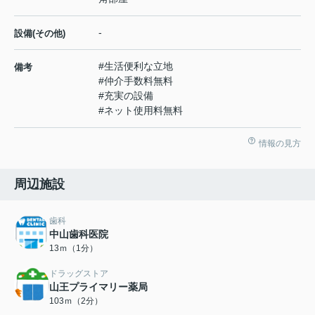
-
設備(その他)
#生活便利な立地
備考
#仲介手数料無料
#充実の設備
#ネット使用料無料
情報の見方
周辺施設
歯科
中山歯科医院
13ｍ（1分）
ドラッグストア
山王プライマリー薬局
103ｍ（2分）