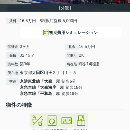
【外観】
16.5万円 管理/共益費 5,000円
賃料
初期費用シミュレーション
0ヶ月
16.5万円
保証金
礼金
32.45㎡
2K
面積
間取り
築3年
6階/14階建
築年数
所在階
東京都
大田区
山王
３丁目１－５
所在地
京浜東北線
「
大森
」駅 徒歩6分
交通
京急本線
「
大森海岸
」駅 徒歩15分
京急本線
「
平和島
」駅 徒歩19分
物件の特徴