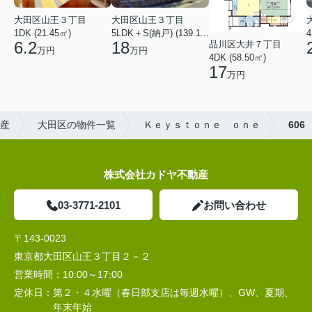
大田区山王３丁目
大田区山王３丁目
1DK (21.45㎡)
5LDK＋S(納戸) (139.11㎡)
4
6.2
18
品川区大井７丁目
万円
万円
4DK (58.50㎡)
17
万円
産
大田区の物件一覧
Ｋｅｙｓｔｏｎｅ ｏｎｅ
606
株式会社カドヤ不動産
03-3771-2101
お問い合わせ
〒143-0023
東京都大田区山王３丁目２－２
営業時間：
10:00～17:00
定休日：
第２・４水曜（春日部支店は毎週水曜）、GW、夏期、
年末年始