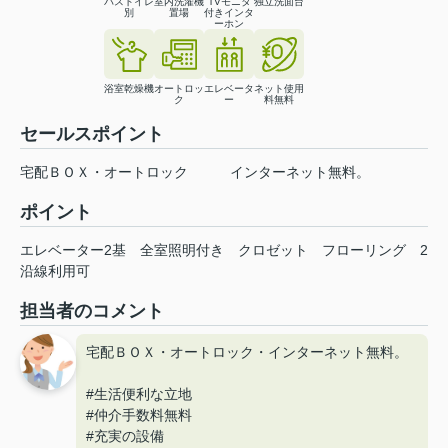
バストイレ
室内洗濯機
TVモニタ
独立洗面台
別
置場
付きインタ
ーホン
浴室乾燥機
オートロッ
エレベータ
ネット使用
ク
ー
料無料
セールスポイント
宅配ＢＯＸ・オートロック インターネット無料。
ポイント
エレベーター2基
全室照明付き
クロゼット
フローリング
2
沿線利用可
担当者のコメント
宅配ＢＯＸ・オートロック・インターネット無料。
#生活便利な立地
#仲介手数料無料
#充実の設備