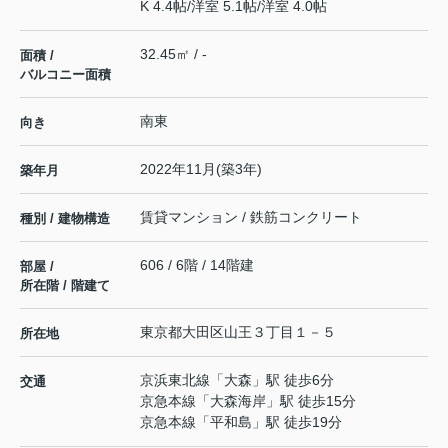
K 4.4帖
/
洋室 5.1帖
/
洋室 4.0帖
32.45㎡ / -
面積 /
バルコニー面積
南東
向き
2022年11月(築3年)
築年月
賃貸マンション / 鉄筋コンクリート
種別 / 建物構造
606 / 6階 / 14階建
部屋 /
所在階 / 階建て
東京都
大田区
山王
３丁目１－５
所在地
京浜東北線
「
大森
」駅 徒歩6分
交通
京急本線
「
大森海岸
」駅 徒歩15分
京急本線
「
平和島
」駅 徒歩19分