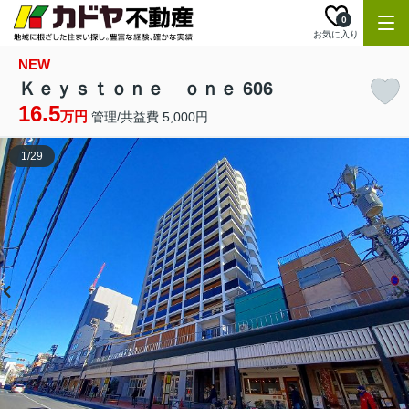
0
お気に入り
NEW
Ｋｅｙｓｔｏｎｅ ｏｎｅ 606
16.5
万円
管理/共益費 5,000円
1
/
29