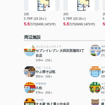
105
203
2
5.79坪 (19.16㎡)
5.79坪 (19.16㎡)
5
5.5
5.5
5
万円(9499.14円/坪)
万円(9499.14円/坪)
周辺施設
コンビニエンスストア
内
セブンイレブン 大田区西蒲田3丁
小
目店
2
129ｍ（2分）
そば・うどん
ス
やぶ澄そば処
ま
352ｍ（5分）
3
中華料理
そ
久松
八
376ｍ（5分）
4
その他
そ
すき家 池上通り中央店
尾