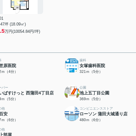
01
.47坪 (18.09㎡)
.5
万円(10054.84円/坪)
科
歯科
笠原医院
女塚歯科医院
72ｍ（4分）
321ｍ（5分）
ーパー
公園
いばすけっと 西蒲田4丁目店
池上五丁目公園
59ｍ（5分）
369ｍ（5分）
の他
コンビニエンスストア
百安
ローソン 蒲田大城通り店
37ｍ（6分）
480ｍ（6分）
の他
上部屋