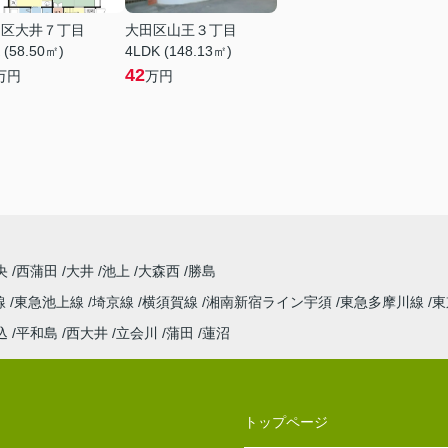
川区大井７丁目
大田区山王３丁目
 (58.50㎡)
4LDK (148.13㎡)
42
万円
万円
央
西蒲田
大井
池上
大森西
勝島
線
東急池上線
埼京線
横須賀線
湘南新宿ライン宇須
東急多摩川線
東
込
平和島
西大井
立会川
蒲田
蓮沼
トップページ