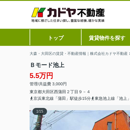
トップ
賃貸物件を探す
大森・大田区の賃貸・不動産情報｜株式会社カドヤ不動産
Ｂモード池上
5.5万円
管理/共益費 3,000円
東京都
大田区
西蒲田
２丁目９－４
京浜東北線「蒲田」駅徒歩15分
東急池上線「池上
1
/
15