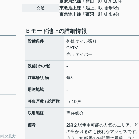
京浜東北線
「
蒲田
」駅 徒歩15分
東急池上線
「
池上
」駅 徒歩6分
交通
東急池上線
「
蓮沼
」駅 徒歩9分
Ｂモード池上の詳細情報
設備条件
外観タイル張り
CATV
光ファイバー
設備(その他)
-
駐車場/月額
無/-
用途地域
-
募集戸数 / 総戸数
- / 10戸
取引態様
専任媒介
備考
2線２駅使用可能の人気のエリア。ど
の出かけるのも便利なアクセスです
情報の見方
向き、角部屋のお部屋は風通し良く