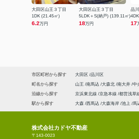
大田区山王３丁目
大田区山王３丁目
品
1DK (21.45㎡)
5LDK＋S(納戸) (139.11㎡)
4DK
6.2
18
17
万円
万円
市区町村から探す
大田区
品川区
町名から探す
山王
南馬込
大森北
南大井
中
沿線から探す
京浜東北線
京急本線
都営浅草
駅から探す
大森
西馬込
大森海岸
池上
馬
株式会社カドヤ不動産
〒143-0023