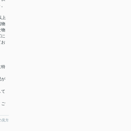
う。
以上
載物
な物
ズに
てお
に特
繋が
して
、ご
の見方