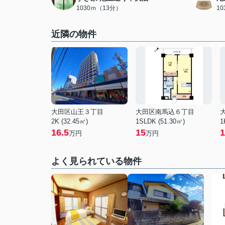
1030ｍ（13分）
1
近隣の物件
大田区山王３丁目
大田区南馬込６丁目
2K (32.45㎡)
1SLDK (51.30㎡)
1
16.5
15
1
万円
万円
よく見られている物件