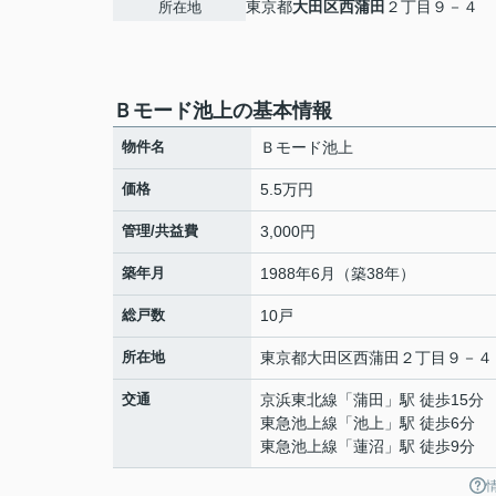
東京都
大田区
西蒲田
２丁目９－４
所在地
Ｂモード池上の基本情報
物件名
Ｂモード池上
価格
5.5万円
管理/共益費
3,000円
築年月
1988年6月（築38年）
総戸数
10戸
所在地
東京都
大田区
西蒲田
２丁目９－４
交通
京浜東北線
「
蒲田
」駅 徒歩15分
東急池上線
「
池上
」駅 徒歩6分
東急池上線
「
蓮沼
」駅 徒歩9分