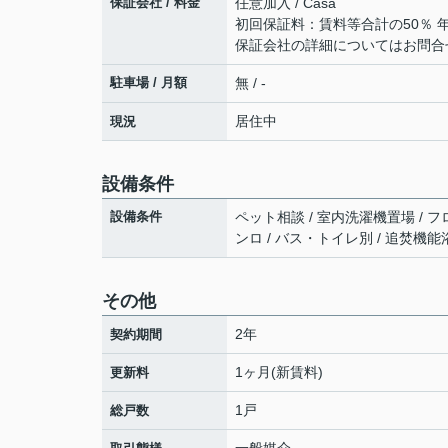
保証会社 / 料金
任意加入 / Casa
初回保証料：賃料等合計の50％ 
保証会社の詳細についてはお問合
駐車場 / 月額
無 / -
居住中
現況
設備条件
設備条件
ペット相談 / 室内洗濯機置場 / フロ
ンロ / バス・トイレ別 / 追焚機能浴
その他
2年
契約期間
1ヶ月(新賃料)
更新料
1戸
総戸数