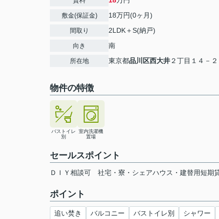
18
万円
賃料
18万円(0ヶ月)
敷金(保証金)
2LDK＋S(納戸)
間取り
南
向き
東京都
品川区
西大井
２丁目１４－２
所在地
物件の特徴
バストイレ
室内洗濯機
別
置場
セールスポイント
ＤＩＹ相談可 社宅・寮・シェアハウス・建替用短期
ポイント
追い焚き
バルコニー
バストイレ別
シャワー