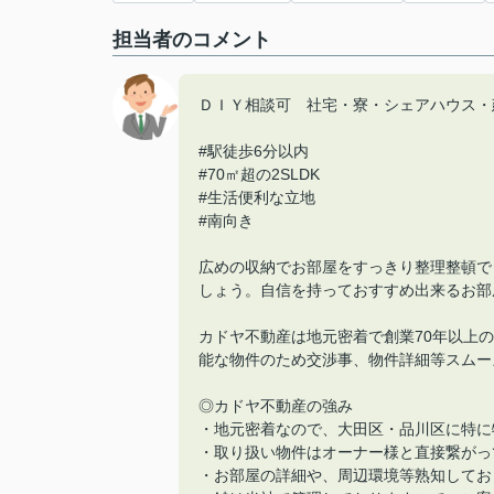
担当者のコメント
ＤＩＹ相談可 社宅・寮・シェアハウス・
#駅徒歩6分以内
#70㎡超の2SLDK
#生活便利な立地
#南向き
広めの収納でお部屋をすっきり整理整頓で
しょう。自信を持っておすすめ出来るお部
カドヤ不動産は地元密着で創業70年以上
能な物件のため交渉事、物件詳細等スムー
◎カドヤ不動産の強み
・地元密着なので、大田区・品川区に特に
・取り扱い物件はオーナー様と直接繋がっ
・お部屋の詳細や、周辺環境等熟知してお