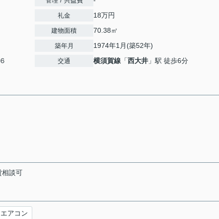
-
管理 / 共益費
18万円
礼金
70.38㎡
建物面積
1974年1月(築52年)
築年月
６
横須賀線
「
西大井
」駅 徒歩6分
交通
貸相談可
エアコン