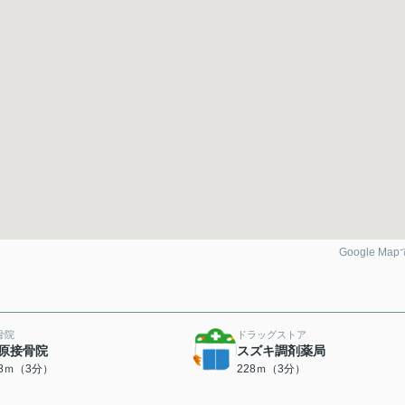
Google Ma
骨院
ドラッグストア
原接骨院
スズキ調剤薬局
88ｍ（3分）
228ｍ（3分）