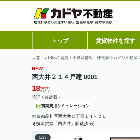
トップ
賃貸物件を探す
大森・大田区の賃貸・不動産情報｜株式会社カドヤ不動産
NEW
西大井２１４戸建 0001
18
万円
管理 / 共益費 -
初期費用シミュレーション
東京都
品川区
西大井
２丁目１４－２６
横須賀線「西大井」駅徒歩6分
1
/
19