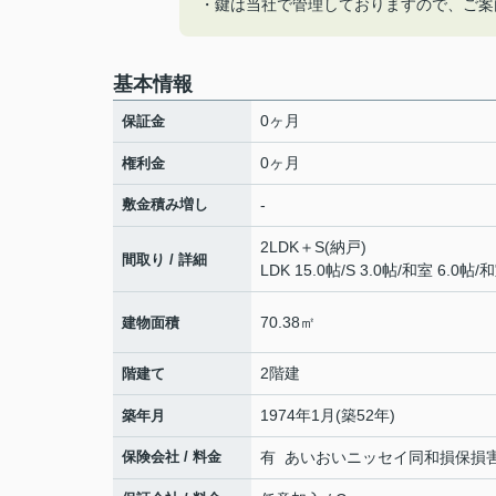
・鍵は当社で管理しておりますので、ご案
基本情報
0ヶ月
保証金
0ヶ月
権利金
敷金積み増し
-
2LDK＋S(納戸)
間取り / 詳細
LDK 15.0帖
/
S 3.0帖
/
和室 6.0帖
/
和
70.38㎡
建物面積
2階建
階建て
1974年1月(築52年)
築年月
保険会社 / 料金
有 あいおいニッセイ同和損保損害保険