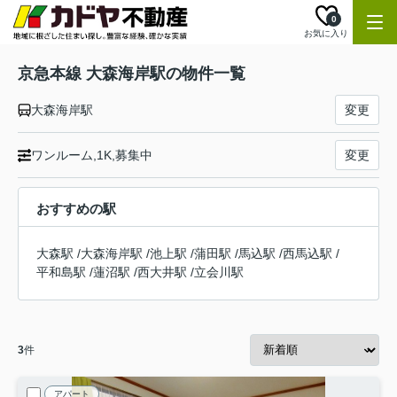
0
お気に入り
京急本線 大森海岸駅の物件一覧
大森海岸駅
変更
ワンルーム,1K,募集中
変更
おすすめの駅
大森駅
/
大森海岸駅
/
池上駅
/
蒲田駅
/
馬込駅
/
西馬込駅
/
平和島駅
/
蓮沼駅
/
西大井駅
/
立会川駅
3
件
アパート