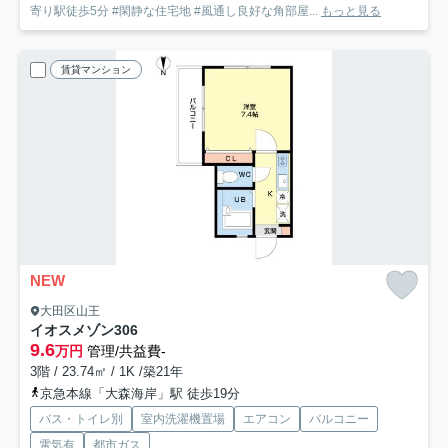
寄り駅徒歩5分 #閑静な住宅地 #風通し良好な角部屋...
もっと見る
賃貸マンション
NEW
大田区山王
イオスメゾン
306
9.6
万円
管理/共益費-
3階 / 23.74㎡ / 1K /築21年
京急本線「大森海岸」駅 徒歩19分
バス・トイレ別
室内洗濯機置場
エアコン
バルコニー
電気有
都市ガス