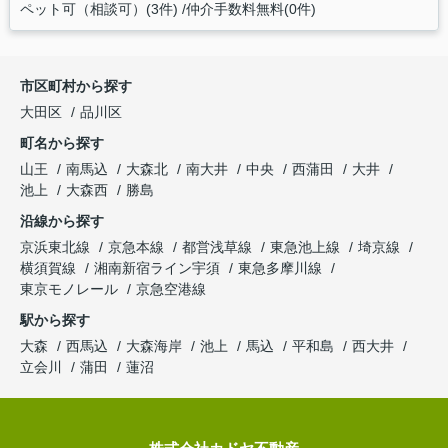
ペット可（相談可）(3件)
仲介手数料無料(0件)
市区町村から探す
大田区
品川区
町名から探す
山王
南馬込
大森北
南大井
中央
西蒲田
大井
池上
大森西
勝島
沿線から探す
京浜東北線
京急本線
都営浅草線
東急池上線
埼京線
横須賀線
湘南新宿ライン宇須
東急多摩川線
東京モノレール
京急空港線
駅から探す
大森
西馬込
大森海岸
池上
馬込
平和島
西大井
立会川
蒲田
蓮沼