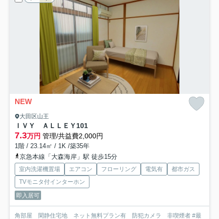
NEW
大田区山王
ＩＶＹ ＡＬＬＥＹ
101
7.3
万円
管理/共益費2,000円
1階 / 23.14㎡ / 1K /築35年
京急本線「大森海岸」駅 徒歩15分
室内洗濯機置場
エアコン
フローリング
電気有
都市ガス
TVモニタ付インターホン
即入居可
角部屋 閑静住宅地 ネット無料プラン有 防犯カメラ 非喫煙者 #最