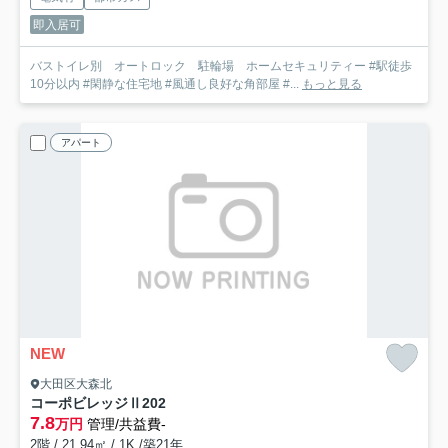
即入居可
バストイレ別 オートロック 駐輪場 ホームセキュリティー #駅徒歩
10分以内 #閑静な住宅地 #風通し良好な角部屋 #...
もっと見る
アパート
NEW
大田区大森北
コーポビレッジⅡ
202
7.8
万円
管理/共益費-
2階 / 21.94㎡ / 1K /築21年