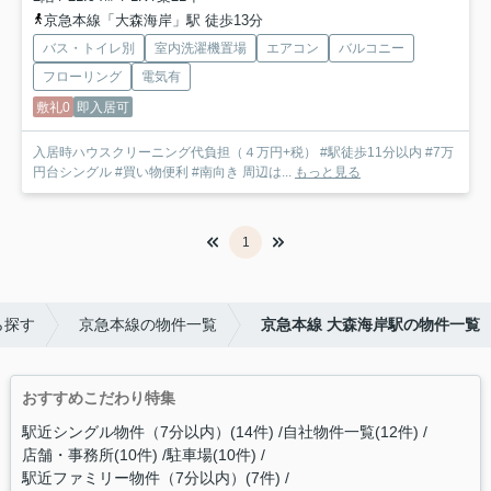
京急本線「大森海岸」駅 徒歩13分
バス・トイレ別
室内洗濯機置場
エアコン
バルコニー
フローリング
電気有
敷礼0
即入居可
入居時ハウスクリーニング代負担（４万円+税） #駅徒歩11分以内 #7万
円台シングル #買い物便利 #南向き 周辺は...
もっと見る
1
ら探す
京急本線の物件一覧
京急本線 大森海岸駅の物件一覧
おすすめこだわり特集
駅近シングル物件（7分以内）(14件)
自社物件一覧(12件)
店舗・事務所(10件)
駐車場(10件)
駅近ファミリー物件（7分以内）(7件)