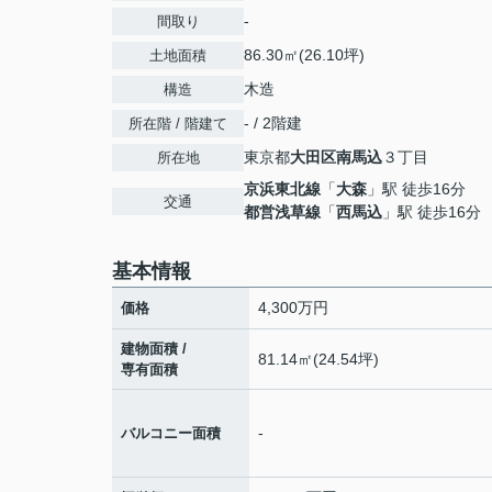
-
間取り
86.30㎡(26.10坪)
土地面積
木造
構造
- / 2階建
所在階 / 階建て
東京都
大田区
南馬込
３丁目
所在地
京浜東北線
「
大森
」駅 徒歩16分
交通
都営浅草線
「
西馬込
」駅 徒歩16分
基本情報
4,300
万円
価格
建物面積 /
81.14㎡(24.54坪)
専有面積
-
バルコニー面積