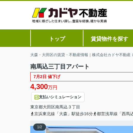
トップ
賃貸物件を探す
大森・大田区の賃貸・不動産情報｜株式会社カドヤ不動産
南馬込三丁目アパート
7月2日 値下げ
4,300
万円
支払いシミュレーション
東京都
大田区
南馬込
３丁目
京浜東北線「大森」駅徒歩16分
都営浅草線「西馬込
1
/
2