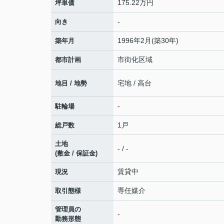
175.22万円
坪単価
-
向き
1996年2月(築30年)
築年月
市街化区域
都市計画
宅地 / 高台
地目 / 地勢
-
駐輪場
1戸
総戸数
土地
- / -
(敷金 / 保証金)
賃貸中
現況
専任媒介
取引態様
管理員の
-
勤務形態