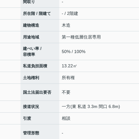
-
間取り
- / 2階建
所在階 / 階建て
木造
建物構造
第一種低層住居専用
用途地域
建ぺい率 /
50% / 100%
容積率
13.22㎡
私道負担面積
所有権
土地権利
不要
国土法届出要否
一方(東 私道 3.3m 間口 6.8m)
接道状況
相談
引渡
-
管理形態