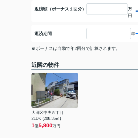
返済額（ボーナス１回分）
万
円
返済期間
年
※ボーナスは自動で年2回分で計算されます。
近隣の物件
大田区中央５丁目
2LDK (208.35㎡)
1
5,800
億
万円